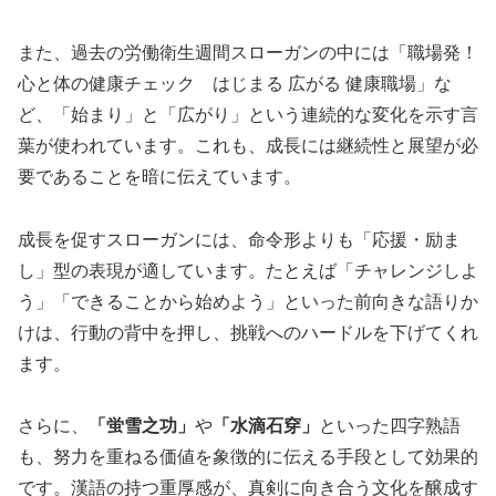
また、過去の労働衛生週間スローガンの中には「職場発！
心と体の健康チェック はじまる 広がる 健康職場」な
ど、「始まり」と「広がり」という連続的な変化を示す言
葉が使われています。これも、成長には継続性と展望が必
要であることを暗に伝えています。
成長を促すスローガンには、命令形よりも「応援・励ま
し」型の表現が適しています。たとえば「チャレンジしよ
う」「できることから始めよう」といった前向きな語りか
けは、行動の背中を押し、挑戦へのハードルを下げてくれ
ます。
さらに、
「蛍雪之功」
や
「水滴石穿」
といった四字熟語
も、努力を重ねる価値を象徴的に伝える手段として効果的
です。漢語の持つ重厚感が、真剣に向き合う文化を醸成す