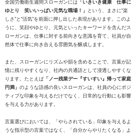
全国労働衛生週間スローガンには
「いきいき健康 仕事に
ゆとり 笑いいっぱい元気な職場！」
という、まさに“楽
しさ”と“活気”を前面に押し出した表現があります。このよ
うに、笑顔やゆとり、元気といったキーワードを含んだス
ローガンは、仕事に対する前向きな意識を育て、社員が自
然体で仕事に向き合える雰囲気を醸成します。
また、スローガンにリズムや韻を含めることで、言葉が記
憶に残りやすくなり、社内の共通語として浸透しやすくな
ります。たとえば
「ノー残業デー『すいすい』帰って家庭
円満」
のような語感の良いスローガンは、社員の心にポジ
ティブな印象を与えるだけでなく、日常的な行動にも影響
を与える力があります。
言葉選びにおいては、「やらされている」印象を与えるよ
うな指示型の言葉ではなく、「自分からやりたくなる」よ