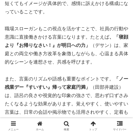
短くてもイメージが具体的で、感情に訴えかける構成にな
っていることです。
職場スローガンもこの視点を活かすことで、社員の行動や
意識に直接働きかける言葉になります。たとえば
、「寝顔
より『お帰りなさい！』が明日への力」
（デサン）は、家
庭との両立や働き方改革を象徴しながらも、心温まる具体
的なシーンを連想させ、共感を呼びます。
また、言葉のリズムや語感も重要なポイントです。
「ノー
残業デー『すいすい』帰って家庭円満」
（田部井建設）
は、語呂の良さや視覚的な印象の強さで、思わず口ずさみ
たくなるような効果があります。覚えやすく、使いやすい
言葉は、日常の会話や掲示物でも活用されやすく、定着も
しやすくなるのです。
メニュー
ホーム
検索
トップ
サイドバー