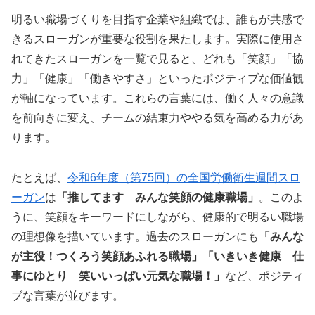
明るい職場づくりを目指す企業や組織では、誰もが共感で
きるスローガンが重要な役割を果たします。実際に使用さ
れてきたスローガンを一覧で見ると、どれも「笑顔」「協
力」「健康」「働きやすさ」といったポジティブな価値観
が軸になっています。これらの言葉には、働く人々の意識
を前向きに変え、チームの結束力ややる気を高める力があ
ります。
たとえば、
令和6年度（第75回）の全国労働衛生週間スロ
ーガン
は
「推してます みんな笑顔の健康職場」
。このよ
うに、笑顔をキーワードにしながら、健康的で明るい職場
の理想像を描いています。過去のスローガンにも
「みんな
が主役！つくろう笑顔あふれる職場」「いきいき健康 仕
事にゆとり 笑いいっぱい元気な職場！」
など、ポジティ
ブな言葉が並びます。