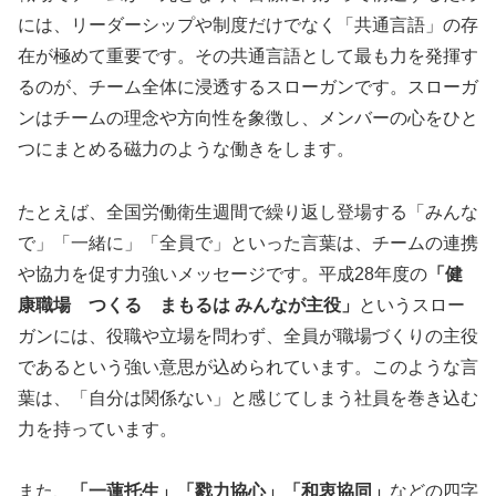
には、リーダーシップや制度だけでなく「共通言語」の存
在が極めて重要です。その共通言語として最も力を発揮す
るのが、チーム全体に浸透するスローガンです。スローガ
ンはチームの理念や方向性を象徴し、メンバーの心をひと
つにまとめる磁力のような働きをします。
たとえば、全国労働衛生週間で繰り返し登場する「みんな
で」「一緒に」「全員で」といった言葉は、チームの連携
や協力を促す力強いメッセージです。平成28年度の
「健
康職場 つくる まもるは みんなが主役」
というスロー
ガンには、役職や立場を問わず、全員が職場づくりの主役
であるという強い意思が込められています。このような言
葉は、「自分は関係ない」と感じてしまう社員を巻き込む
力を持っています。
また、
「一蓮托生」「戮力協心」「和衷協同」
などの四字