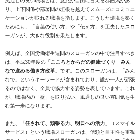
風通しの良い職場とは、意見が自由に言える雰囲気があ
り、上下関係や部署間の垣根を越えてスムーズにコミュニ
ケーションが取れる職場を指します。こうした環境を築く
ためにも、「言葉の使い方」や「伝え方」を工夫したスロ
ーガンが、大きな役割を果たします。
例えば、全国労働衛生週間のスローガンの中で注目すべき
は、平成30年度の
「こころとからだの健康づくり みん
なで進める働き方改革」
です。このスローガンは、「みん
なで」というキーワードが含まれており、誰か一人が頑張
るのではなく、全員で協力する姿勢を表しています。これ
が、職場内の「壁」を取り払い、風通しの良い雰囲気を生
む第一歩になります。
また、
「任されて、頑張る力、明日への活力」
（スマイル
サービス）という職場スローガンは、信頼と自主性を重視