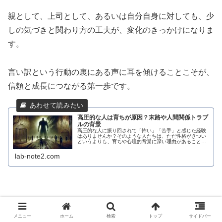
親として、上司として、あるいは自分自身に対しても、少
しの気づきと関わり方の工夫が、変化のきっかけになりま
す。
言い訳という行動の裏にある声に耳を傾けることこそが、
信頼と成長につながる第一歩です。
高圧的な人は育ちが原因？末路や人間関係トラブ
ルの背景
高圧的な人に振り回されて「怖い」「苦手」と感じた経験
はありませんか？そのような人たちは、ただ性格がきつい
というよりも、育ちや心理的背景に深い理由があることが
多いのです。この記事では、「高圧的な人の育ち」という
視点から、その特徴や行動の根本原...
lab-note2.com
キャリア・働き方
育ち
言い訳ばかりする人
メニュー
ホーム
検索
トップ
サイドバー