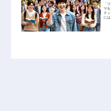
「フ
マを
ティ
には