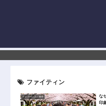
ファイティン
な
ライフハック・雑学
印