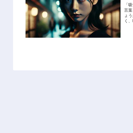
「吸
言葉
ょう
く、