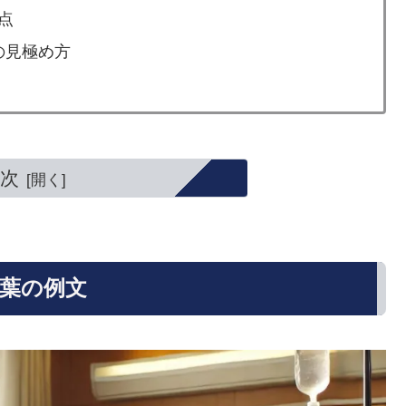
点
の見極め方
次
葉の例文