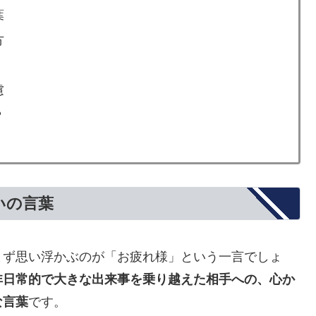
葉
方
慮
？
いの言葉
まず思い浮かぶのが「お疲れ様」という一言でしょ
非日常的で大きな出来事を乗り越えた相手への、心か
な言葉
です。