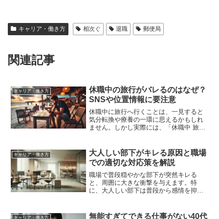
キャリア・働き方
相次ぐ
退職
郵便局
関連記事
休職中の旅行がバレるのはなぜ？
キャリア・働き方
SNSや位置情報に要注意
休職中に旅行へ行くことは、一見すると
気分転換や療養の一環に思えるかもしれ
ません。しかし実際には、「休職中 旅行
バレる」と検索する人が多いように、旅
行に行ったことが会社に知られると、処
分の対象となることがあります。特に公
大人しい部下がキレる原因と職場
キャリア・働き方
務員や企業の就業規則...
での適切な対応策を解説
職場で普段穏やかな部下が突然キレる
と、周囲に大きな衝撃を与えます。特
に、大人しい部下は普段から感情を抑え
る傾向があるため、一度怒るとその影響
は大きくなりがちです。こうした状況に
適切に対処しないと、職場の雰囲気や信
無能すぎてできる仕事がない40代
キャリア・働き方