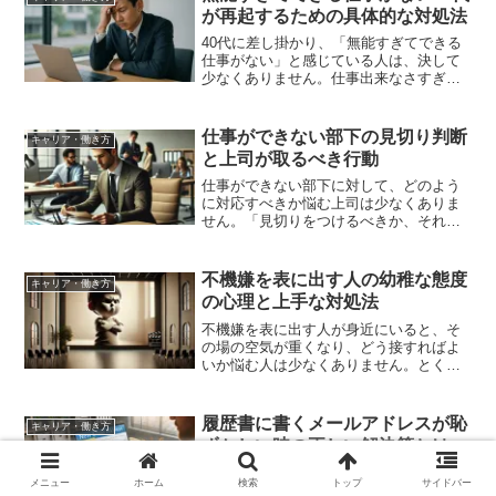
頼関係に悪影響を及ぼし、最悪...
が再起するための具体的な対処法
40代に差し掛かり、「無能すぎてできる
仕事がない」と感じている人は、決して
少なくありません。仕事出来なさすぎて
辞めたいと思い悩む日々のなかで、「自
分には何もできない」「ガチ無能かもし
れない」と自己否定に陥ってしまうケー
仕事ができない部下の見切り判断
キャリア・働き方
スもあります。しかし、...
と上司が取るべき行動
仕事ができない部下に対して、どのよう
に対応すべきか悩む上司は少なくありま
せん。「見切りをつけるべきか、それと
も育成を続けるべきか」と迷うのは当然
のことです。しかし、判断を誤ると職場
全体のモチベーションに悪影響を及ぼ
不機嫌を表に出す人の幼稚な態度
キャリア・働き方
し、他の社員の離職にもつな...
の心理と上手な対処法
不機嫌を表に出す人が身近にいると、そ
の場の空気が重くなり、どう接すればよ
いか悩む人は少なくありません。とく
に、その態度が「幼稚だ」と感じられる
場合、理解も対処も難しく感じるもので
す。本記事では、「不機嫌を表に出す人
履歴書に書くメールアドレスが恥
キャリア・働き方
幼稚」と検索する人に向け...
ずかしい時の正しい解決策とは
就職や転職活動を進める中で「履歴書に
メニュー
ホーム
検索
トップ
サイドバー
書く自分のメールアドレスが恥ずかし