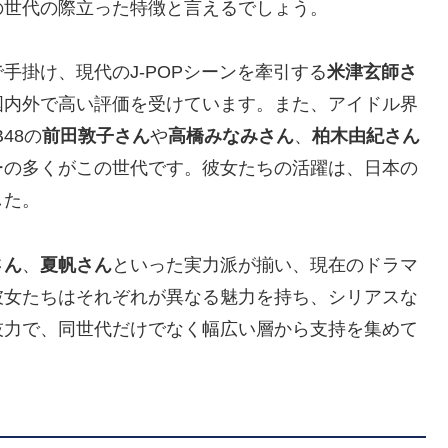
の世代の際立った特徴と言えるでしょう。
手掛け、現代のJ-POPシーンを牽引する
米津玄師さ
国内外で高い評価を受けています。また、アイドル界
48の
前田敦子さん
や
高橋みなみさん
、
柏木由紀さん
ーの多くがこの世代です。彼女たちの活躍は、日本の
した。
さん
、
夏帆さん
といった実力派が揃い、現在のドラマ
彼女たちはそれぞれが異なる魅力を持ち、シリアスな
技力で、同世代だけでなく幅広い層から支持を集めて