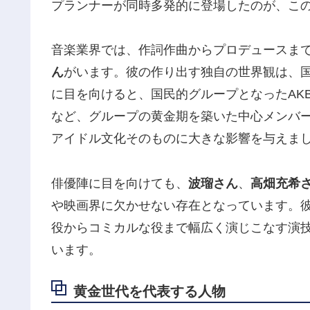
プランナーが同時多発的に登場したのが、こ
音楽業界では、作詞作曲からプロデュースまで
ん
がいます。彼の作り出す独自の世界観は、
に目を向けると、国民的グループとなったAKB
など、グループの黄金期を築いた中心メンバ
アイドル文化そのものに大きな影響を与えま
俳優陣に目を向けても、
波瑠さん
、
高畑充希
や映画界に欠かせない存在となっています。
役からコミカルな役まで幅広く演じこなす演
います。
黄金世代を代表する人物