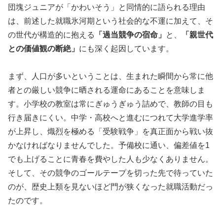
団塊ジュニアが「かわいそう」と同情的に語られる理由
は、前述した就職氷河期という社会的な不運に加えて、そ
の世代が構造的に抱える
「過当競争の宿命」
と、
「親世代
との価値観の断絶」
にも深く起因しています。
まず、人口が多いということは、生まれた瞬間から常に他
者との厳しい競争に晒される運命にあることを意味しま
す。小学校の教室は常にぎゅうぎゅう詰めで、教師の目も
行き届きにくい。中学・高校へと進むにつれて大学進学率
が上昇し、熾烈を極める「受験戦争」を真正面から戦い抜
かなければなりませんでした。予備校に通い、偏差値を1
でも上げることに青春を費やした人も少なくありません。
そして、その競争のゴールテープを切った先で待っていた
のが、歴史上類を見ないほど門が狭くなった就職活動だっ
たのです。