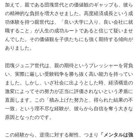
加えて、親である団塊世代との価値観のギャップも、彼ら
の精神的な負担を増大させました。高度経済成長という成
功体験を持つ親世代は、「良い大学に入り、良い会社に就
職すること」が人生の成功ルートであると信じて疑いませ
んでした。その価値観を子供たちにも強く期待する傾向が
ありました。
団塊ジュニア世代は、親の期待というプレッシャーを背負
い、実際に厳しい受験戦争を勝ち抜く高い能力を持ってい
ました。しかし、いざ社会に出ようとした時、経済構造の
激変によってその努力が正当に評価されないという矛盾に
直面します。この
「積み上げた努力と、得られた結果の不
一致」という理不尽な経験が、彼らから自信を奪う大きな
原因となった
のです。
この経験から、逆境に対する耐性、つまり
「メンタルは強