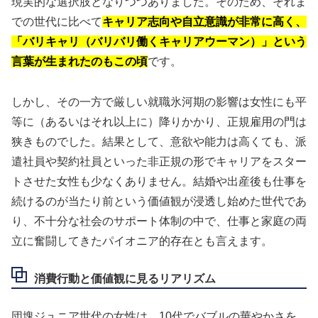
現実的な選択肢となりつつありました。そのため、それま
での世代に比べて
キャリア志向や自立意識が非常に高く、
「バリキャリ（バリバリ働くキャリアウーマン）」という
言葉が生まれたのもこの頃
です。
しかし、その一方で厳しい就職氷河期の影響は女性にも平
等に（あるいはそれ以上に）降りかかり、正規雇用の門は
狭きものでした。結果として、意欲や能力は高くても、派
遣社員や契約社員といった非正規の形でキャリアをスター
トさせた女性も少なくありません。結婚や出産後も仕事を
続けるのが当たり前という価値観が浸透し始めた世代であ
り、
不十分な社会のサポート体制の中で、仕事と家庭の両
立に奮闘してきたパイオニア的存在
とも言えます。
消費行動と価値観に見るリアリズム
団塊ジュニア世代の女性は、10代でバブルの華やかさを