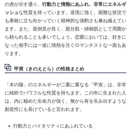
の虎が示す通り、
行動力と情熱にあふれ、非常にエネルギ
ッシュ
な性質を持っています。逆境に強く、困難な状況で
も果敢に立ち向かっていく精神的な強靭さも兼ね備えてい
ます。また、面倒見が良く、親分肌・姉御肌として周囲か
ら頼られることも多いでしょう。恋愛においては、好きに
なった相手には一途に情熱を注ぐロマンチストな一面もあ
ります。
甲寅（きのえとら）の性格まとめ
「木の陽」のエネルギーが二重に重なる「甲寅」は、非常
に純粋でパワフルな性質を持ちます。この年に生まれた人
は、内に秘めた生命力が強く、無から有を生み出すような
創造性にも長けていると言われます。
行動力とバイタリティにあふれている