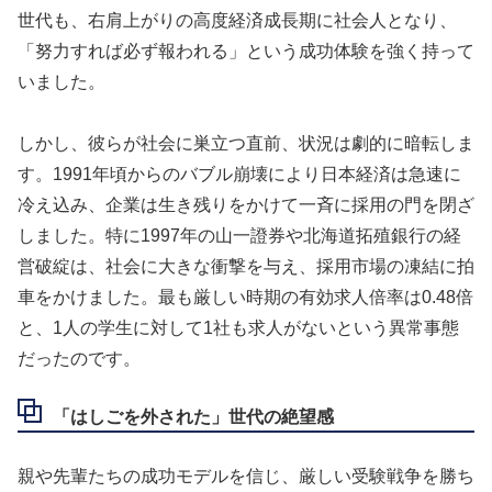
世代も、右肩上がりの高度経済成長期に社会人となり、
「努力すれば必ず報われる」という成功体験を強く持って
いました。
しかし、彼らが社会に巣立つ直前、状況は劇的に暗転しま
す。1991年頃からのバブル崩壊により日本経済は急速に
冷え込み、企業は生き残りをかけて一斉に採用の門を閉ざ
しました。特に1997年の山一證券や北海道拓殖銀行の経
営破綻は、社会に大きな衝撃を与え、採用市場の凍結に拍
車をかけました。
最も厳しい時期の有効求人倍率は0.48倍
と、1人の学生に対して1社も求人がないという異常事態
だったのです。
「はしごを外された」世代の絶望感
親や先輩たちの成功モデルを信じ、厳しい受験戦争を勝ち