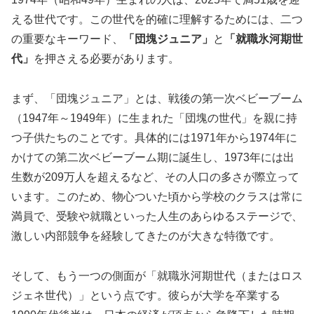
える世代です。この世代を的確に理解するためには、二つ
の重要なキーワード、
「団塊ジュニア」
と
「就職氷河期世
代」
を押さえる必要があります。
まず、「団塊ジュニア」とは、戦後の第一次ベビーブーム
（1947年～1949年）に生まれた「団塊の世代」を親に持
つ子供たちのことです。具体的には1971年から1974年に
かけての第二次ベビーブーム期に誕生し、1973年には出
生数が209万人を超えるなど、その人口の多さが際立って
います。このため、
物心ついた頃から学校のクラスは常に
満員で、受験や就職といった人生のあらゆるステージで、
激しい内部競争を経験してきた
のが大きな特徴です。
そして、もう一つの側面が「就職氷河期世代（またはロス
ジェネ世代）」という点です。彼らが大学を卒業する