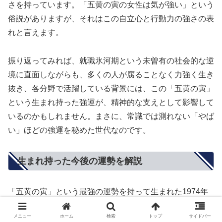
さを持っています。「五黄の寅の女性は気が強い」という
俗説がありますが、それはこの自立心と行動力の強さの表
れと言えます。
振り返ってみれば、就職氷河期という未曽有の社会的な逆
境に直面しながらも、多くの人が腐ることなく力強く生き
抜き、各分野で活躍している背景には、この「五黄の寅」
という生まれ持った強運が、精神的な支えとして影響して
いるのかもしれません。まさに、常識では測れない「やば
い」ほどの強運を秘めた世代なのです。
生まれ持った今後の運勢を解説
「五黄の寅」という最強の運勢を持って生まれた1974年
生まれですが、50代に突入した今、そしてこれからの人
メニュー
ホーム
検索
トップ
サイドバー
生はどのような展開を見せるのでしょうか。結論から言え