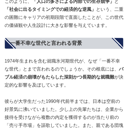
このように、
「人口の多さによる内部での生存競争」
と
「社会に出るタイミングでの経済的な逆風」
という、二重
の困難にキャリアの初期段階で直面したことが、この世代
の価値観や人生設計に大きな影響を与えています。
一番不幸な世代と言われる背景
1974年生まれを含む就職氷河期世代が、なぜ「一番不幸
な世代」とまで言われるのでしょうか。その根底には、
バ
ブル経済の崩壊がもたらした深刻かつ長期的な就職難
が決
定的な影響を及ぼしています。
彼らが大学生だった1990年代前半までは、日本は空前の
好景気に沸いていました。少し上の先輩たちは、企業から
接待を受けながら複数の内定を獲得するのが当たり前の
「売り手市場」を謳歌していました。また、親である団塊